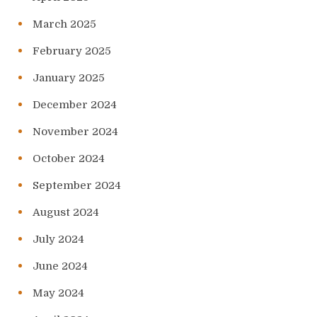
March 2025
February 2025
January 2025
December 2024
November 2024
October 2024
September 2024
August 2024
July 2024
June 2024
May 2024