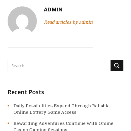
v
ADMIN
i
Read articles by admin
g
a
t
i
o
n
Recent Posts
Daily Possibilities Expand Through Reliable
Online Lottery Game Access
Rewarding Adventures Continue With Online
Casino Gaming Sessions