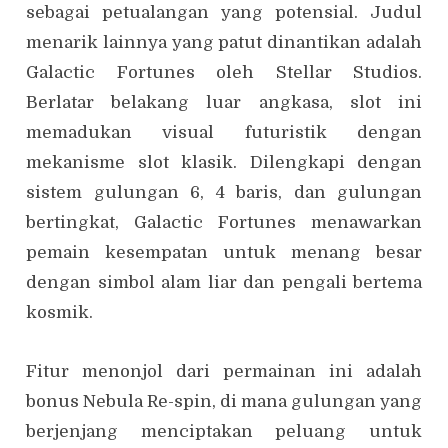
sebagai petualangan yang potensial. Judul
menarik lainnya yang patut dinantikan adalah
Galactic Fortunes oleh Stellar Studios.
Berlatar belakang luar angkasa, slot ini
memadukan visual futuristik dengan
mekanisme slot klasik. Dilengkapi dengan
sistem gulungan 6, 4 baris, dan gulungan
bertingkat, Galactic Fortunes menawarkan
pemain kesempatan untuk menang besar
dengan simbol alam liar dan pengali bertema
kosmik.
Fitur menonjol dari permainan ini adalah
bonus Nebula Re-spin, di mana gulungan yang
berjenjang menciptakan peluang untuk