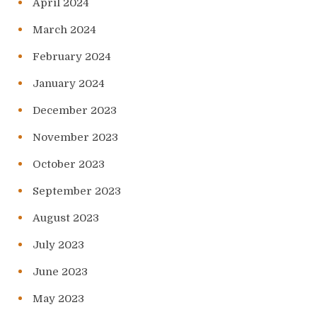
April 2024
March 2024
February 2024
January 2024
December 2023
November 2023
October 2023
September 2023
August 2023
July 2023
June 2023
May 2023