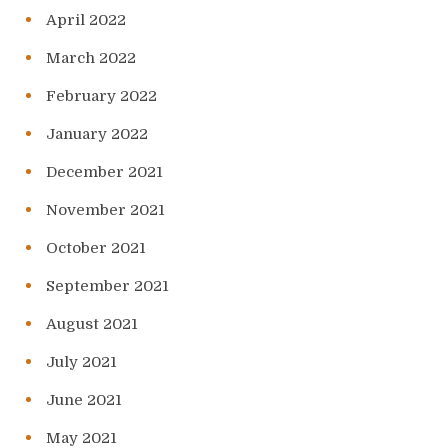
April 2022
March 2022
February 2022
January 2022
December 2021
November 2021
October 2021
September 2021
August 2021
July 2021
June 2021
May 2021