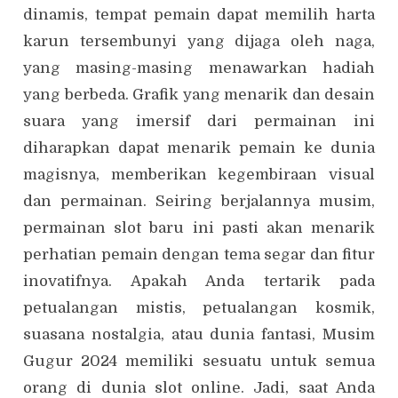
dinamis, tempat pemain dapat memilih harta
karun tersembunyi yang dijaga oleh naga,
yang masing-masing menawarkan hadiah
yang berbeda. Grafik yang menarik dan desain
suara yang imersif dari permainan ini
diharapkan dapat menarik pemain ke dunia
magisnya, memberikan kegembiraan visual
dan permainan. Seiring berjalannya musim,
permainan slot baru ini pasti akan menarik
perhatian pemain dengan tema segar dan fitur
inovatifnya. Apakah Anda tertarik pada
petualangan mistis, petualangan kosmik,
suasana nostalgia, atau dunia fantasi, Musim
Gugur 2024 memiliki sesuatu untuk semua
orang di dunia slot online. Jadi, saat Anda